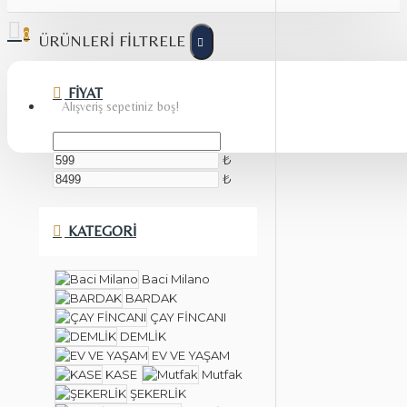
0
ÜRÜNLERI FILTRELE
FIYAT
Alışveriş sepetiniz boş!
₺
₺
KATEGORI
Baci Milano
BARDAK
ÇAY FİNCANI
DEMLİK
EV VE YAŞAM
KASE
Mutfak
ŞEKERLİK