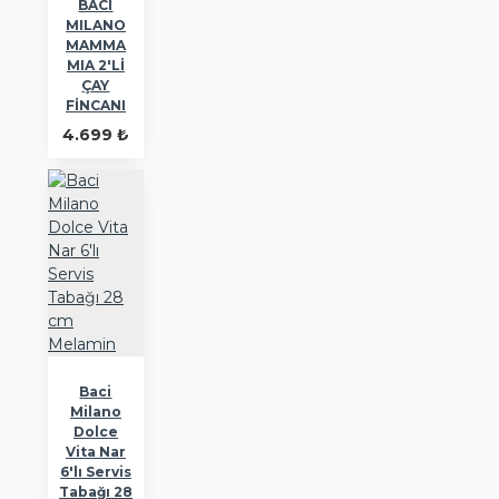
BACI
MILANO
MAMMA
MIA 2'Lİ
ÇAY
FİNCANI
4.699 ₺
Baci
Milano
Dolce
Vita Nar
6'lı Servis
Tabağı 28