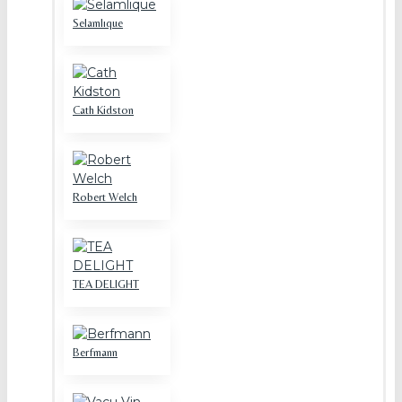
Selamlıque
Cath Kidston
Robert Welch
TEA DELIGHT
Berfmann