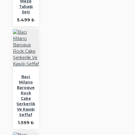
Meze
Tabağı
Seti
5.499 ₺
Baci
Milano
Baroque
Rock
Cake
Şerkerlik
Ve Kaşığı
Şeffaf
1.599 ₺