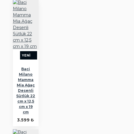
YENI
Baci
Milano
Mamma
Mia Ağaç
Desenli
Sütlük 22
cm x 12,5
cm x 19
cm
3.599 ₺