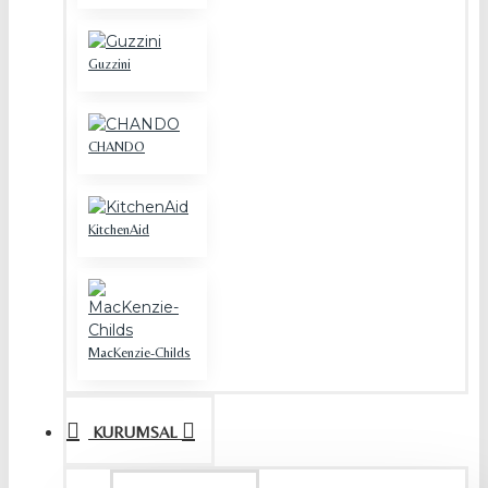
Guzzini
CHANDO
KitchenAid
MacKenzie-Childs
KURUMSAL