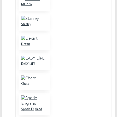
MEPRA
Stanley
Dexart
EASY LİFE
Cherx
Spode England