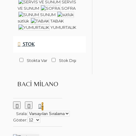
SERVİS
VE SUNUM
SOFRA
SUNUM
sütlük
TABAK
YUMURTALIK
STOK
Stokta Var
Stok Dışı
BACI MILANO
0
Sırala:
Göster: