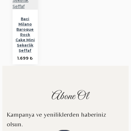
Baci
Milano
Baroque
Rock
Cake Mini
Şekerlik
Şeffaf
1.699 ₺
Abone Ol
Kampanya ve yeniliklerden haberiniz
olsun.