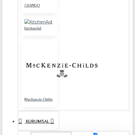
CHANDO
KitchenAid
MacKenzie-Childs
KURUMSAL