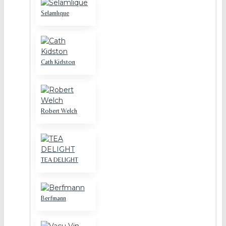
Selamlıque
Cath Kidston
Robert Welch
TEA DELIGHT
Berfmann