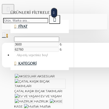
ÜRÜNLERI FILTRELE
FIYAT
0
₺
₺
Alışveriş sepetiniz boş!
KATEGORI
AKSESUAR
ÇATAL KAŞIK BIÇAK TAKIMLARI
EV VE YAŞAM
HAZIRLIK
KASE
Mutfak