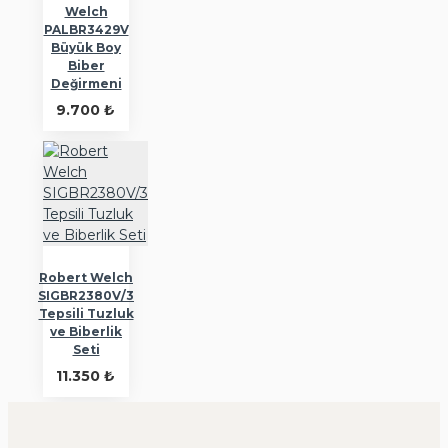
Welch
PALBR3429V
Büyük Boy
Biber
Değirmeni
9.700 ₺
Robert Welch
SIGBR2380V/3
Tepsili Tuzluk
ve Biberlik
Seti
11.350 ₺