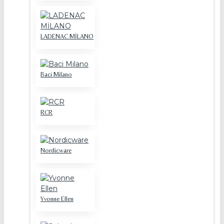
LADENAC MİLANO
Baci Milano
RCR
Nordicware
Yvonne Ellen