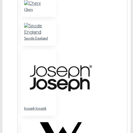
Cherx
Spode England
Joseph Joseph