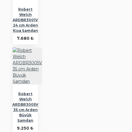
Robert
Welch
ARDBR3001V
24 cm Arden
Kısa Şamdan
7.680 ₺
Robert
Welch
ARDBR3005V
35 cm Arden
Büyük
Şamdan
9.250 ₺