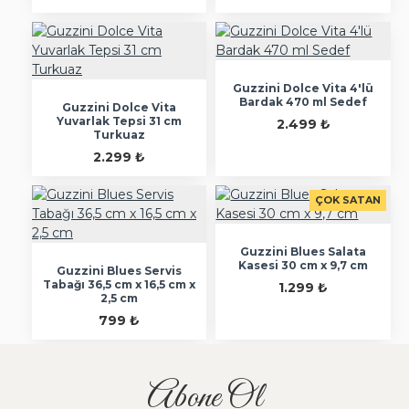
Guzzini Dolce Vita 4'lü
Bardak 470 ml Sedef
Guzzini Dolce Vita
Yuvarlak Tepsi 31 cm
2.499 ₺
Turkuaz
2.299 ₺
ÇOK SATAN
Guzzini Blues Salata
Kasesi 30 cm x 9,7 cm
Guzzini Blues Servis
Tabağı 36,5 cm x 16,5 cm x
1.299 ₺
2,5 cm
799 ₺
Abone Ol