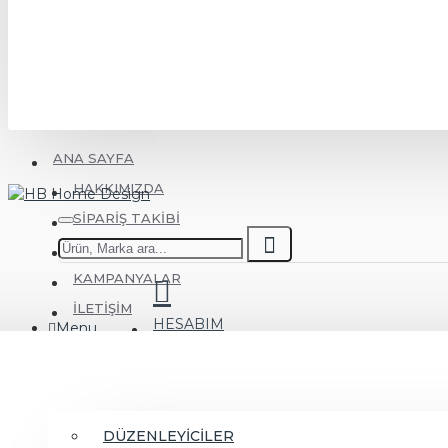
ANA SAYFA
HAKKIMIZDA
SIPARIŞ TAKIBI
KOLAY İADE
KAMPANYALAR
İLETIŞIM
HESABIM
Menu
MUTFAK
DÜZENLEYİCİLER