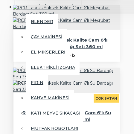
ELEKTRİKLİ EV ALETLERİ
BLENDER
ÇAY MAKİNESİ
RCR Laurus Yüksek Kalite Cam 6'lı
Meşrubat Bardağı Seti 360 ml
EL MİKSERLERİ
1.299 ₺
ELEKTRİKLİ IZGARA
FIRIN
KAHVE MAKİNESİ
ÇOK SATAN
RCR Laurus Yüksek Kalite Cam 6'lı Su
KATI MEYVE SIKACAĞI
Bardağı Seti 330 ml
1.399 ₺
MUTFAK ROBOTLARI