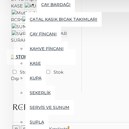
ÇAY BARDAĞI
KASE
KUPA
Mutfak
ÇATAL KAŞIK BIÇAK TAKIMLARI
RCR
SOFRA
SUNUM
ÇAY FİNCANI
SÜRAHİ VE KARAFLAR
KAHVE FİNCANI
STOK
KASE
Stokta Var
Stok
KUPA
Dışı
ŞEKERLİK
RCR
SERVİS VE SUNUM
SUPLA
0