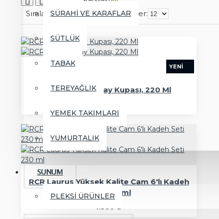
Ürün Karşılaştır
Sırala:
SÜRAHİ VE KARAFLAR
Göster:
SÜTLÜK
TABAK
YENI
TEREYAĞLIK
RCR Etna 6'lı Çay Kupası, 220 Ml
1.399 ₺
YEMEK TAKIMLARI
YUMURTALIK
SUNUM
RCR Laurus Yüksek Kalite Cam 6'lı Kadeh
Seti 230 ml
PLEKSİ ÜRÜNLER
1.599 ₺