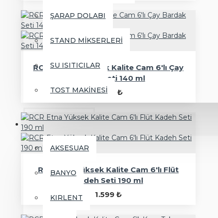
ŞARAP DOLABI
STAND MİKSERLERİ
SU ISITICILAR
RCR Adagio Yüksek Kalite Cam 6'lı Çay
Bardak Seti 140 ml
TOST MAKİNESİ
1.000 ₺
EV VE YAŞAM
AKSESUAR
RCR Etna Yüksek Kalite Cam 6'lı Flüt
BANYO
Kadeh Seti 190 ml
1.599 ₺
KIRLENT