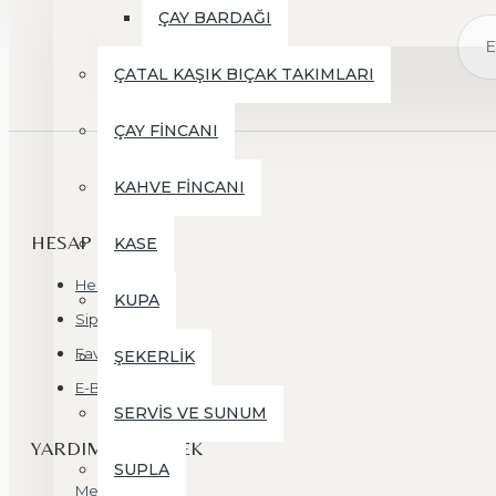
ÇAY BARDAĞI
ÇATAL KAŞIK BIÇAK TAKIMLARI
ÇAY FİNCANI
KAHVE FİNCANI
HESAP
KASE
Hesabım
KUPA
Siparişlerim
Favorilerim
ŞEKERLİK
E-Bülten
SERVİS VE SUNUM
YARDIM & DESTEK
SUPLA
Mesafeli Satış