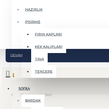
HAZIRLIK
PİŞİRME
BORDALLO PINHEIRO
FIRIN KAPLARI
Listelenecek bir ürün yok
KEK KALIPLARI
0
DEVAM
TAVA
TENCERE
0
SOFRA
Alışveriş sepetiniz boş!
BARDAK