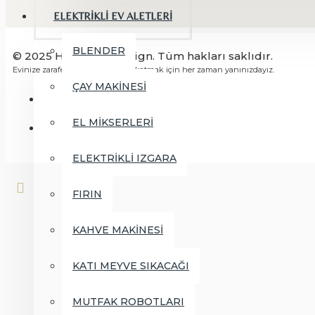
ELEKTRİKLİ EV ALETLERİ
BLENDER
© 2025 HB Home Design. Tüm hakları saklıdır.
Evinize zarafet ve fonksiyonellik katmak için her zaman yanınızdayız.
ÇAY MAKİNESİ
EL MİKSERLERİ
ELEKTRİKLİ IZGARA
FIRIN
KAHVE MAKİNESİ
KATI MEYVE SIKACAĞI
MUTFAK ROBOTLARI