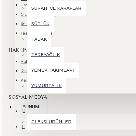
Sözleşmesi
SÜRAHİ VE KARAFLAR
Gizlilik ve Güvenlik
SÜTLÜK
İletişim Bilgileri
Teslimat ve İade
TABAK
HAKKIMIZDA
TEREYAĞLIK
Hakkımızda
YEMEK TAKIMLARI
Markalar
Kampanyalar
YUMURTALIK
SOSYAL MEDYA
SUNUM
PLEKSİ ÜRÜNLER