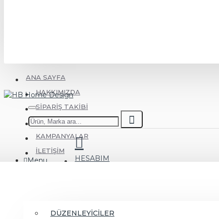
ANA SAYFA
HAKKIMIZDA
SIPARIŞ TAKIBI
KOLAY İADE
KAMPANYALAR
İLETIŞIM
HESABIM
Menu
MUTFAK
DÜZENLEYİCİLER