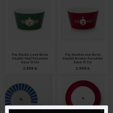
Pip Studio Love Birds
Pip StudioLove Birds
Geyikli Yeşil Porselen
Geyikli Kırmızı Porselen
Kase 15 Cm
Kase 15 Cm
2.399 ₺
2.399 ₺