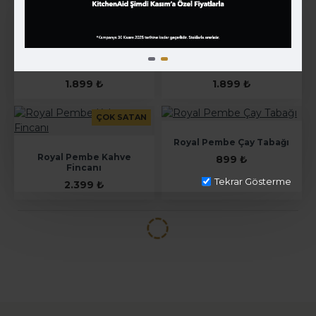
STOKTA YOK
Royal Pembe Küçük
Royal Pembe Kek Tabağı
Sütlük
17 cm.
1.899 ₺
1.899 ₺
ÇOK SATAN
Royal Pembe Çay Tabağı
Royal Pembe Kahve
899 ₺
Fincanı
Tekrar Gösterme
2.399 ₺