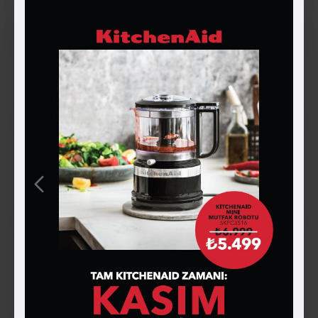
Pip Studio Mavi Porselen
PİP STUDİO KIRMIZI GEYİK
Kahve Fincanı 125 Ml Love
PORSELEN KAHVALTI
Birds 51004211
TABAĞI 21 CM LOVE BİRDS
2.399 ₺
2.299 ₺
STOKTA YOK
ÇOK SATAN
Royal Yumurtalık Pembe
Royal Tepsi Mavi Çiçek
799 ₺
Desenli 26 cm.
3.499 ₺
STOKTA YOK
Royal Sarı Çiçek Desenli
Royal Sarı Çiçek Desenli
Kase 17 cm.
Büyük Mug
3.199 ₺
1.599 ₺