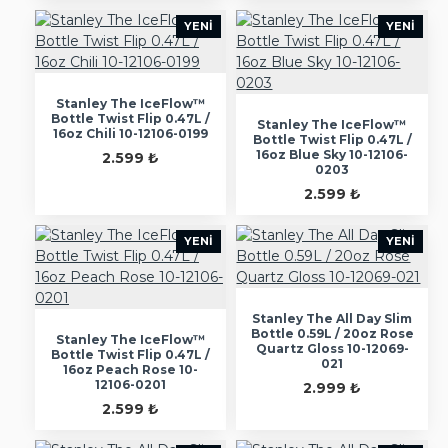
YENI
YENI
Stanley The IceFlow™
Bottle Twist Flip 0.47L /
Stanley The IceFlow™
16oz Chili 10-12106-0199
Bottle Twist Flip 0.47L /
16oz Blue Sky 10-12106-
2.599 ₺
0203
2.599 ₺
YENI
YENI
Stanley The All Day Slim
Bottle 0.59L / 20oz Rose
Stanley The IceFlow™
Quartz Gloss 10-12069-
Bottle Twist Flip 0.47L /
021
16oz Peach Rose 10-
12106-0201
2.999 ₺
2.599 ₺